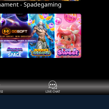
rnament - Spadegaming
SI
LIVE CHAT