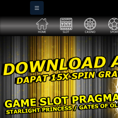
HOME
SLOT
CASINO
SPOR