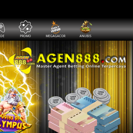
ADE
PROMO
MEGAGACOR
ANUBIS