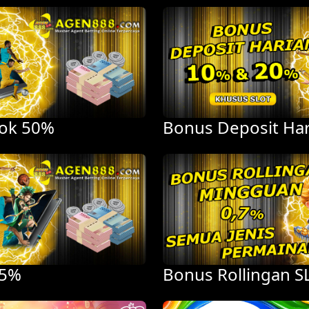
ok 50%
Bonus Deposit Har
 5%
Bonus Rollingan S