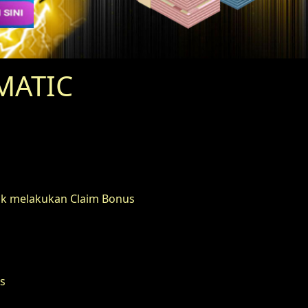
MATIC
tuk melakukan Claim Bonus
us