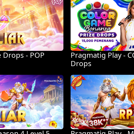
e Drops - POP
Pragmatig Play -
Drops
ason 4 Level 5
Pragmatig Play - 