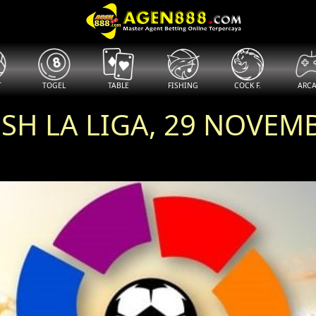
T
TOGEL
TABLE
FISHING
COCK F.
ARC
ISH LA LIGA, 29 NOVEMB