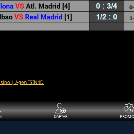
sino | Agen ISIN4D
N
DAFTAR
PROMO