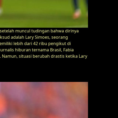
l setelah muncul tudingan bahwa dirinya
aksud adalah Lary Simoes, seorang
miliki lebih dari 42 ribu pengikut di
rnalis hiburan ternama Brasil, Fabia
 Namun, situasi berubah drastis ketika Lary