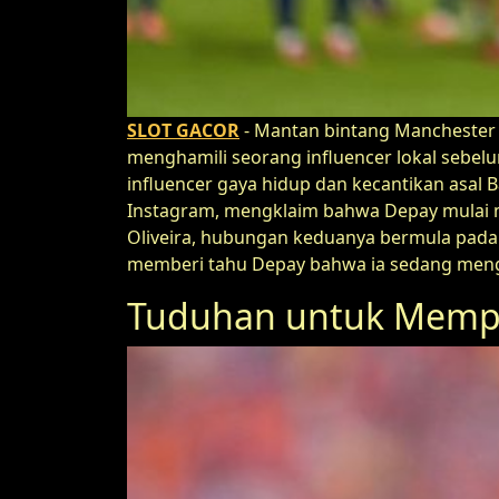
SLOT GACOR
- Mantan bintang Manchester 
menghamili seorang influencer lokal sebel
influencer gaya hidup dan kecantikan asal Bah
Instagram, mengklaim bahwa Depay mulai me
Oliveira, hubungan keduanya bermula pada F
memberi tahu Depay bahwa ia sedang men
Tuduhan untuk Memp