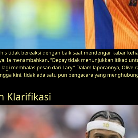
is tidak bereaksi dengan baik saat mendengar kabar keha
rannya. Ia menambahkan, “Depay tidak menunjukkan itikad u
lagi membalas pesan dari Lary.” Dalam laporannya, Olivei
ingga kini, tidak ada satu pun pengacara yang menghubun
Klarifikasi