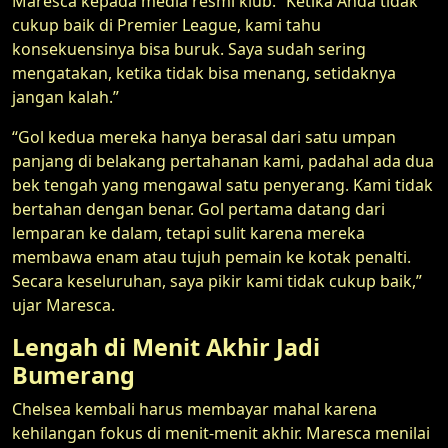
Maresca kepada media resmi klub. “Ketika Anda tidak
cukup baik di Premier League, kami tahu
konsekuensinya bisa buruk. Saya sudah sering
mengatakan, ketika tidak bisa menang, setidaknya
jangan kalah.”
“Gol kedua mereka hanya berasal dari satu umpan
panjang di belakang pertahanan kami, padahal ada dua
bek tengah yang mengawal satu penyerang. Kami tidak
bertahan dengan benar. Gol pertama datang dari
lemparan ke dalam, tetapi sulit karena mereka
membawa enam atau tujuh pemain ke kotak penalti.
Secara keseluruhan, saya pikir kami tidak cukup baik,”
ujar Maresca.
Lengah di Menit Akhir Jadi
Bumerang
Chelsea kembali harus membayar mahal karena
kehilangan fokus di menit-menit akhir. Maresca menilai