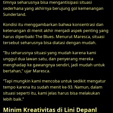
timnya seharusnya bisa mengantisipasi situasi
sederhana yang akhirnya berujung gol kemenangan
Sunderland.
Kondisi itu menggambarkan bahwa konsentrasi dan
ketenangan di menit akhir menjadi aspek penting yang
harus diperbaiki The Blues. Menurut Maresca, situasi
tersebut seharusnya bisa diatasi dengan mudah.
“Itu seharusnya situasi yang mudah karena kami
unggul dua lawan satu, dan penyerang mereka
menghadap ke gawangnya sendiri, jadi mudah untuk
bertahan,” ujar Maresca.
“Tapi mungkin kami mencoba untuk sedikit mengatur
tempo karena itu sudah menit ke-93. Namun, dalam
situasi seperti itu, kami jelas harus bisa melakukan
lebih baik.”
Minim Kreativitas di Lini Depanl