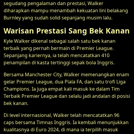
segudang pengalaman dan prestasi, Walker
diharapkan mampu menambah kekuatan lini belakang
Burnley yang sudah solid sepanjang musim lalu.
Warisan Prestasi Sang Bek Kanan
Kyle Walker dikenal sebagai salah satu bek kanan
terbaik yang pernah bermain di Premier League.
Sepanjang kariernya, ia telah mencatatkan 410
penampilan di kasta tertinggi sepak bola Inggris.
Bersama Manchester City, Walker memenangkan enam
gelar Premier League, dua Piala FA, dan satu trofi Liga
Champions. Ia juga empat kali masuk ke dalam Tim
Terbaik Premier League dan selalu jadi andalan di posisi
bek kanan.
Di level internasional, Walker telah mencatatkan 96
caps bersama Timnas Inggris. Ia kembali menunjukkan
kualitasnya di Euro 2024, di mana ia terpilih masuk