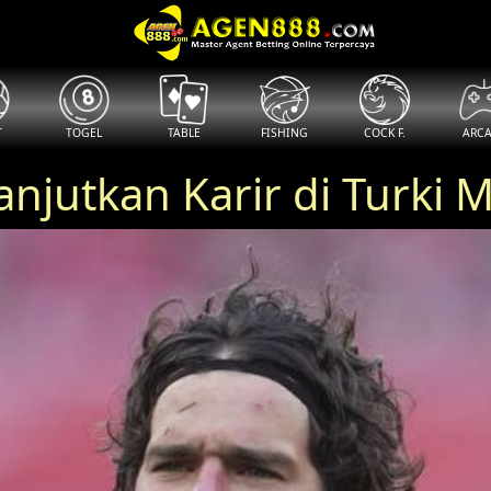
T
TOGEL
TABLE
FISHING
COCK F.
ARC
Lanjutkan Karir di Turki