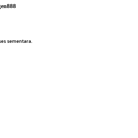
agen888
ses sementara.