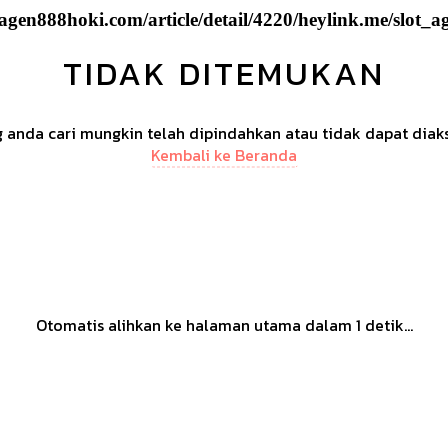
/agen888hoki.com/article/detail/4220/heylink.me/slot_
TIDAK DITEMUKAN
anda cari mungkin telah dipindahkan atau tidak dapat diak
Kembali ke Beranda
Otomatis alihkan ke halaman utama dalam
1
detik...