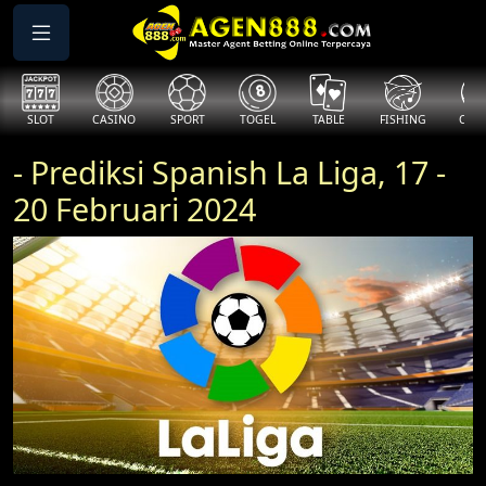
SLOT
CASINO
SPORT
TOGEL
TABLE
FISHING
COCK
- Prediksi Spanish La Liga, 17 -
20 Februari 2024