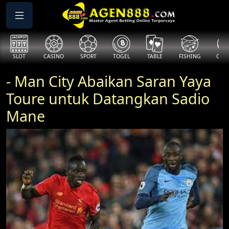
SLOT
CASINO
SPORT
TOGEL
TABLE
FISHING
COCK
- Man City Abaikan Saran Yaya
Toure untuk Datangkan Sadio
Mane