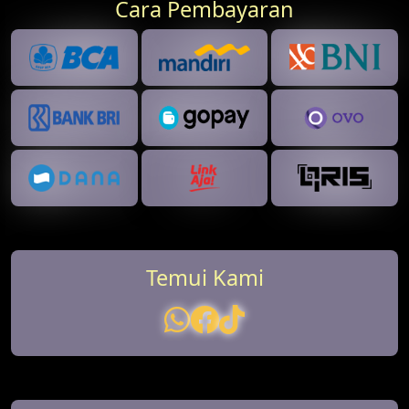
Cara Pembayaran
Temui Kami