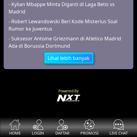
- Kylian Mbappe Minta Diganti di Laga Betis vs
Madrid
- Robert Lewandowski Beri Kode Misterius Soal
Rumor ke Juventus
- Suksesor Antoine Griezmann di Atletico Madrid
Ada di Borussia Dortmund
Lihat lebih banyak
Powered By
HOME
LOGIN
DAFTAR
PROMOSI
LIVE CHAT