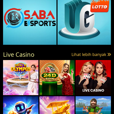
Live Casino
Lihat lebih banyak