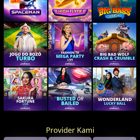
Provider Kami