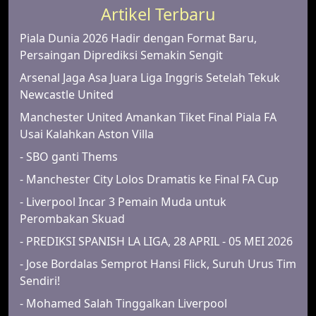
Artikel Terbaru
Piala Dunia 2026 Hadir dengan Format Baru,
Persaingan Diprediksi Semakin Sengit
Arsenal Jaga Asa Juara Liga Inggris Setelah Tekuk
Newcastle United
Manchester United Amankan Tiket Final Piala FA
Usai Kalahkan Aston Villa
- SBO ganti Thems
- Manchester City Lolos Dramatis ke Final FA Cup
- Liverpool Incar 3 Pemain Muda untuk
Perombakan Skuad
- PREDIKSI SPANISH LA LIGA, 28 APRIL - 05 MEI 2026
- Jose Bordalas Semprot Hansi Flick, Suruh Urus Tim
Sendiri!
- Mohamed Salah Tinggalkan Liverpool